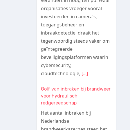
verandert in hoog tempo. Waar
organisaties vroeger vooral
investeerden in camera’s,
toegangsbeheer en
inbraakdetectie, draait het
tegenwoordig steeds vaker om
geïntegreerde
beveiligingsplatformen waarin
cybersecurity,
cloudtechnologie,
[...]
Golf van inbraken bij brandweer
voor hydraulisch
redgereedschap
Het aantal inbraken bij
Nederlandse
brandweerkazernes steeg het