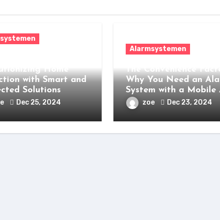
msystemen
Alarmsystemen
Alarms:
utionizing Home
The Convenience Facto
ction with Smart and
Why You Need an Al
cted Solutions
System with a Mobile
oe
Dec 25, 2024
zoe
Dec 23, 2024