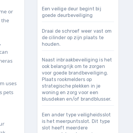
Een veilige deur begint bij
ome or
goede deurbeveiliging
 the
Draai de schroef weer vast om
de cilinder op zijn plaats te
,
houden.
 can
Naast inbraakbeveiliging is het
ameras
ook belangrijk om te zorgen
voor goede brandbeveiliging.
Plaats rookmelders op
tem uses
strategische plekken in je
s pets
woning en zorg voor een
blusdeken en/of brandblusser.
Een ander type veiligheidsslot
is het meerpuntsslot. Dit type
ur
slot heeft meerdere
eak