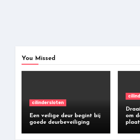
You Missed
cilin
cilindersloten
Draai
Een veilige deur begint bij
om de
goede deurbeveiliging
plaat