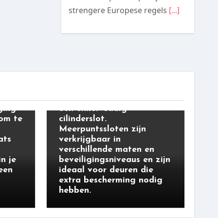
strengere Europese regels
[...]
cilindersloten
Een ander type
veiligheidsslot is het
meerpuntsslot. Dit type
slot heeft meerdere
vergrendelpunten en is
moeilijker te openen dan
ging
een enkelvoudig
 om te
cilinderslot.
Meerpuntssloten zijn
ats
verkrijgbaar in
verschillende maten en
n je
beveiligingsniveaus en zijn
een
ideaal voor deuren die
extra bescherming nodig
hebben.