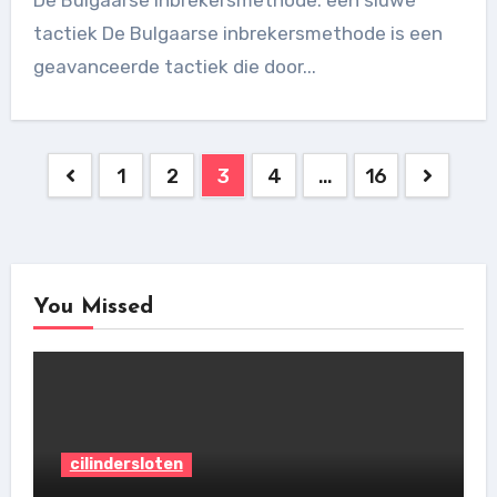
tactiek De Bulgaarse inbrekersmethode is een
geavanceerde tactiek die door...
Posts
1
2
3
4
…
16
pagination
You Missed
cilindersloten