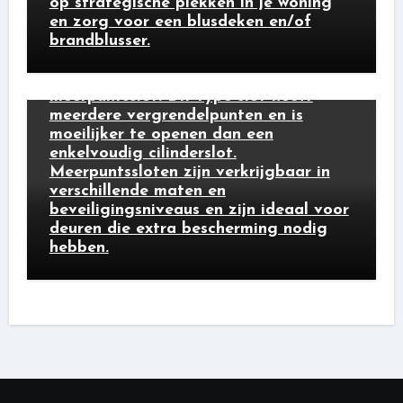
op strategische plekken in je woning
en zorg voor een blusdeken en/of
brandblusser.
cilindersloten
Een ander type veiligheidsslot is het
meerpuntsslot. Dit type slot heeft
meerdere vergrendelpunten en is
moeilijker te openen dan een
enkelvoudig cilinderslot.
Meerpuntssloten zijn verkrijgbaar in
verschillende maten en
beveiligingsniveaus en zijn ideaal voor
deuren die extra bescherming nodig
hebben.