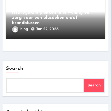
belangrijk om te zorgen voor goede
brandbeveiliging. Plaats rookmelders op
strategische plekken in je woning en
zorg voor een blusdeken en/of
brandblusser.
blog
Jun 22, 2026
Search
Search