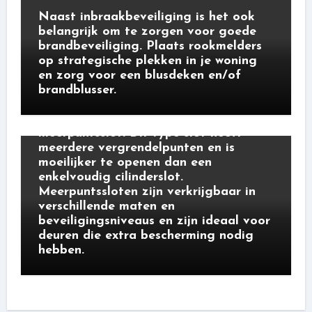
Naast inbraakbeveiliging is het ook
belangrijk om te zorgen voor goede
brandbeveiliging. Plaats rookmelders
op strategische plekken in je woning
en zorg voor een blusdeken en/of
brandblusser.
cilindersloten
Een ander type veiligheidsslot is het
meerpuntsslot. Dit type slot heeft
meerdere vergrendelpunten en is
moeilijker te openen dan een
enkelvoudig cilinderslot.
Meerpuntssloten zijn verkrijgbaar in
verschillende maten en
beveiligingsniveaus en zijn ideaal voor
deuren die extra bescherming nodig
hebben.