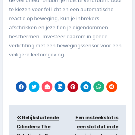
de veiligheid rondom je huis te vergroten. Door
te kiezen voor fel licht en een automatische
reactie op beweging, kun je inbrekers
afschrikken en jezelf en je eigendommen
beschermen. Investeer daarom in goede
verlichting met een bewegingssensor voor een
veiligere leefomgeving.
Post
Gelijksluitende
Een insteekslot is
navigation
Cilinders: The
een slot dat in de