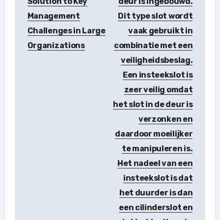
Solution to Key
deur is ingebouwd.
Management
Dit type slot wordt
Challenges in Large
vaak gebruikt in
Organizations
combinatie met een
veiligheidsbeslag.
Een insteekslot is
zeer veilig omdat
het slot in de deur is
verzonken en
daardoor moeilijker
te manipuleren is.
Het nadeel van een
insteekslot is dat
het duurder is dan
een cilinderslot en