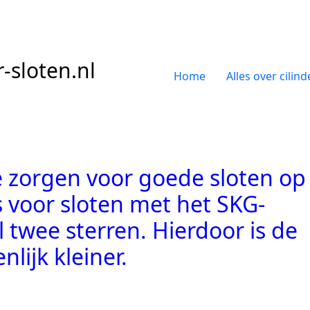
r-sloten.nl
Home
Alles over cilin
te zorgen voor goede sloten op
 voor sloten met het SKG-
twee sterren. Hierdoor is de
lijk kleiner.