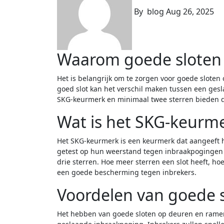
By
blog
Aug 26, 2025
Waarom goede sloten b
Het is belangrijk om te zorgen voor goede sloten op deuren en ramen om de veiligheid van je huis te waarborgen. Een
goed slot kan het verschil maken tussen een ges
SKG-keurmerk en minimaal twee sterren bieden d
Wat is het SKG-keurm
Het SKG-keurmerk is een keurmerk dat aangeeft h
getest op hun weerstand tegen inbraakpogingen e
drie sterren. Hoe meer sterren een slot heeft, h
een goede bescherming tegen inbrekers.
Voordelen van goede 
Het hebben van goede sloten op deuren en ramen h