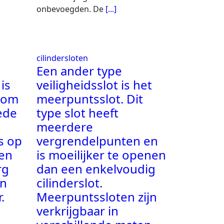
onbevoegden. De
[...]
cilindersloten
Een ander type
is
veiligheidsslot is het
k om
meerpuntsslot. Dit
ede
type slot heeft
meerdere
s op
vergrendelpunten en
ken
is moeilijker te openen
rg
dan een enkelvoudig
en
cilinderslot.
.
Meerpuntssloten zijn
verkrijgbaar in