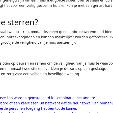
r geneigd zijn om een huis met goede sloten over te slaan en op z
t het voor een veilig gevoel in huis en kun je met een gerust hart
e sterren?
imaal twee sterren, omdat deze een goede inbraakwerendheid bied
egen inbraakpogingen en kunnen makkelijker worden geforceerd. D
root je de veiligheid van je huis aanzienlijk.
 sloten op deuren en ramen om de veiligheid van je huis te waarb
en minimaal twee sterren, verklein je de kans op een geslaagde
en zorg voor een veilige en beveiligde woning.
deze kan worden geïnstalleerd in combinatie met andere
nbord of een kaartlezer. Dit betekent dat de deur zowel van binnenu
seerde personen toegang hebben tot de kamer.