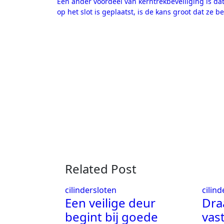
Een ander voordeel van kerntrekbeveiliging is dat
op het slot is geplaatst, is de kans groot dat ze
Related Post
cilindersloten
cilin
Een veilige deur
Dra
begint bij goede
vas