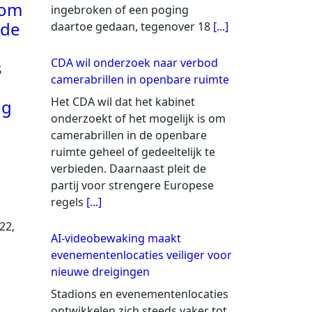
 om
ingebroken of een poging
ede
daartoe gedaan, tegenover 18
[...]
CDA wil onderzoek naar verbod
s
camerabrillen in openbare ruimte
Het CDA wil dat het kabinet
ng
onderzoekt of het mogelijk is om
camerabrillen in de openbare
ruimte geheel of gedeeltelijk te
verbieden. Daarnaast pleit de
partij voor strengere Europese
regels
[...]
22,
AI-videobewaking maakt
evenementenlocaties veiliger voor
nieuwe dreigingen
Stadions en evenementenlocaties
ontwikkelen zich steeds vaker tot