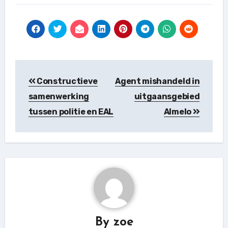
Post
Constructieve
Agent mishandeld in
navigation
samenwerking
uitgaansgebied
tussen politie en EAL
Almelo
By
zoe