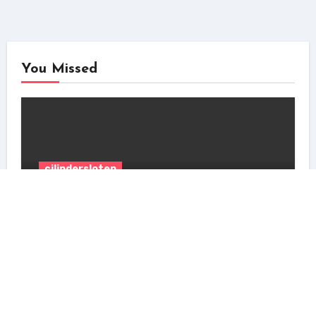
You Missed
cilindersloten
Een veilige deur begint bij goede
deurbeveiliging